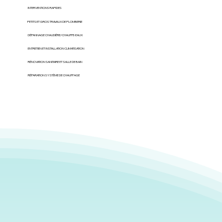
INTERVENTIONS RAPIDES
PETITS ET GROS TRAVAUX DE PLOMBERIE
DÉPANNAGE CHAUDIÈRE/CHAUFFE-EAUX
ENTRETIEN ET INSTALLATION CLIMATISATION
RÉNOVATION SANITAIRE ET SALLE DE BAIN
RÉPARATION SYSTÈME DE CHAUFFAGE