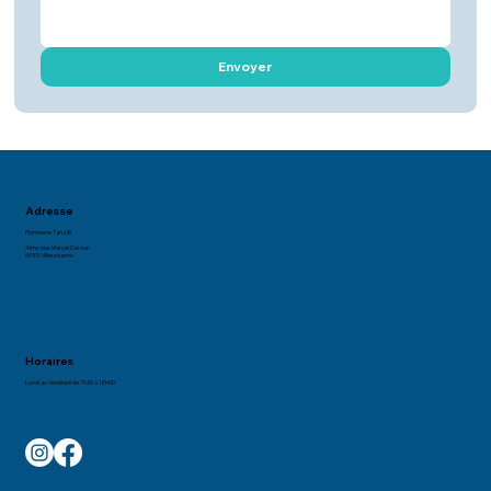
Envoyer
Adresse
Plomberie Tanzilli
4 impasse Marcel Cerdan
69100 Villeurbanne
Horaires
Lundi au Vendredi de 7h30 à 18h00