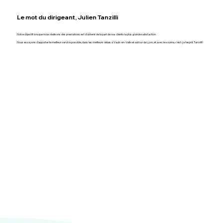
Le mot du dirigeant, Julien Tanzilli
Notre objectif lorsque nous réalisons des prestations est d'obtenir de la part de nos clients la plus grande satisfaction.
Nous essayons d'apporter le meilleur service possible, dans les meilleurs délais à Vaulx-en-Velin et autour de Lyon, et avec le sourire, c'est ça l'esprit Tanzilli !