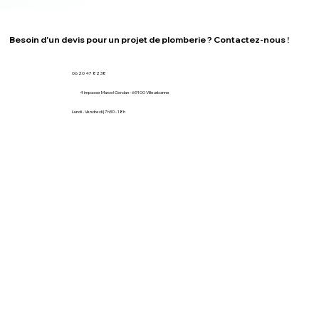
Besoin d'un devis pour un projet de plomberie ? Contactez-nous !
06 20 47 82 38
4 impasse Marcel Cerdan - 69100 Villeurbanne
Lundi - Vendredi | 7h30 - 18h