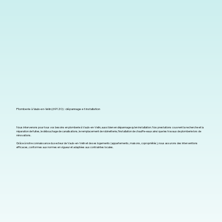
Plomberie à Vaulx-en-Velin (69120) : dépannage et installation
Nous intervenons pour tous vos besoins en plomberie à Vaulx-en-Velin, aussi bien en dépannage qu’en installation. Nos prestations couvrent la recherche et la
réparation de fuites, le débouchage de canalisations, le remplacement de robinetterie, l’installation de chauffe-eaux ainsi que les travaux de plomberie lors de
rénovations.
Grâce à notre connaissance du secteur de Vaulx-en-Velin et de ses logements (appartements, maisons, copropriétés), nous assurons des interventions
efficaces, conformes aux normes en vigueur et adaptées aux contraintes locales.