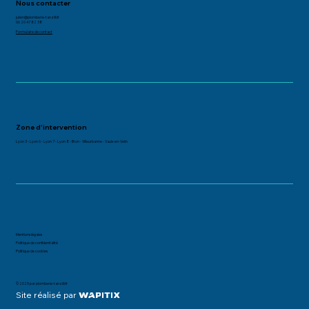
Nous contacter
julien@plomberie-tanzilli.fr
06 20 47 82 38
Formulaire de contact
Zone d'intervention
Lyon 3
-
Lyon 6
-
Lyon 7
-
Lyon 8
-
Bron
- Villeurbanne -
Vaulx-en-Velin
Mentions légales
Politique de confidentialité
Politique de cookies
© 2025 par plomberie-tanzilli.fr
Site réalisé par