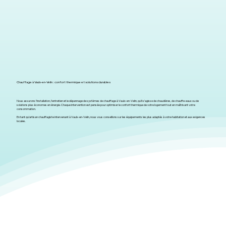
Chauffage à Vaulx-en-Velin : confort thermique et solutions durables
Nous assurons l’installation, l’entretien et le dépannage de systèmes de chauffage à Vaulx-en-Velin, qu’il s’agisse de chaudières, de chauffe-eaux ou de
solutions plus économes en énergie. Chaque intervention est pensée pour optimiser le confort thermique de votre logement tout en maîtrisant votre
consommation.
En tant qu’artisan chauffagiste intervenant à Vaulx-en-Velin, nous vous conseillons sur les équipements les plus adaptés à votre habitation et aux exigences
locales.