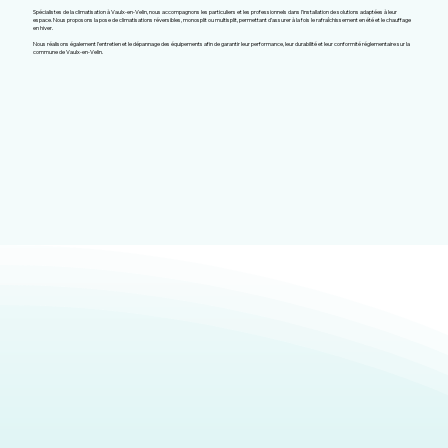
Spécialistes de la climatisation à Vaulx-en-Velin, nous accompagnons les particuliers et les professionnels dans l’installation de solutions adaptées à leur
espace. Nous proposons la pose de climatisations réversibles, monosplit ou multisplit, permettant d’assurer à la fois le rafraîchissement en été et le chauffage
en hiver.
Nous réalisons également l’entretien et le dépannage des équipements afin de garantir leur performance, leur durabilité et leur conformité réglementaire sur la
commune de Vaulx-en-Velin.