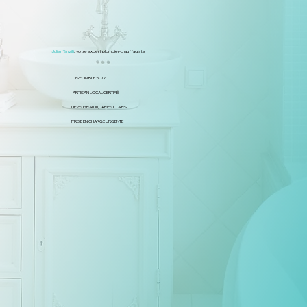
Julien Tanzilli
, votre expert plombier-chauffagiste
DISPONIBLE 5J/7
ARTISAN LOCAL CERTIFIÉ
DEVIS GRATUIT, TARIFS CLAIRS
PRISE EN CHARGE URGENTE